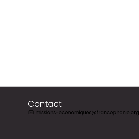
Contact
missions-economiques@francophonie.org